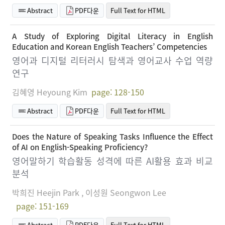
Abstract
PDF다운
Full Text for HTML
A Study of Exploring Digital Literacy in English
Education and Korean English Teachers’ Competencies
영어과 디지털 리터러시 탐색과 영어교사 수업 역량
연구
김혜영 Heyoung Kim
page: 128-150
Abstract
PDF다운
Full Text for HTML
Does the Nature of Speaking Tasks Influence the Effect
of AI on English-Speaking Proficiency?
영어말하기 학습활동 성격에 따른 AI활용 효과 비교
분석
박희진 Heejin Park , 이성원 Seongwon Lee
page: 151-169
Abstract
PDF다운
Full Text for HTML